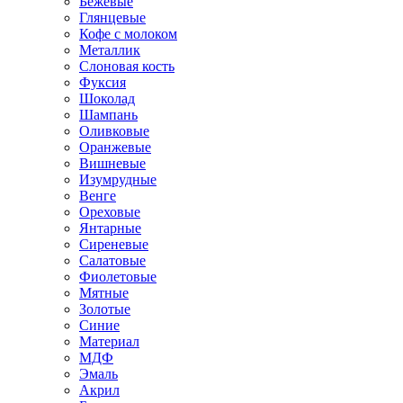
Бежевые
Глянцевые
Кофе с молоком
Металлик
Слоновая кость
Фуксия
Шоколад
Шампань
Оливковые
Оранжевые
Вишневые
Изумрудные
Венге
Ореховые
Янтарные
Сиреневые
Салатовые
Фиолетовые
Мятные
Золотые
Синие
Материал
МДФ
Эмаль
Акрил