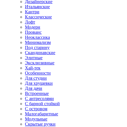
Дизайнерские
Итальянские
Кантри
Классические
Лофт
Модерн
Прованс
Неоклассика
Минимализм
Под старину
Скандинавские
Элитные
Эксклюзивные
Хай-тек
Особенности
Для студии
Для хрущевки
Для дачи
Встроенные
С антресолями
С барной стойкой
С островом
Малогабаритные
Модульные
Скрытые ручки