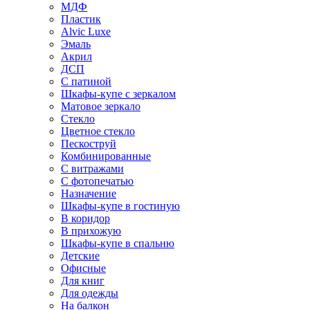
МДФ
Пластик
Alvic Luxe
Эмаль
Акрил
ДСП
С патиной
Шкафы-купе с зеркалом
Матовое зеркало
Стекло
Цветное стекло
Пескоструй
Комбинированные
С витражами
С фотопечатью
Назначение
Шкафы-купе в гостиную
В коридор
В прихожую
Шкафы-купе в спальню
Детские
Офисные
Для книг
Для одежды
На балкон