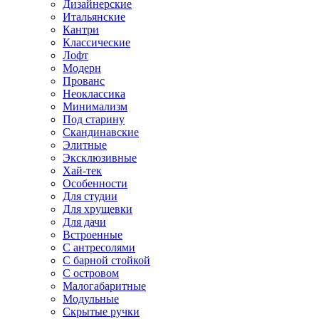
Дизайнерские
Итальянские
Кантри
Классические
Лофт
Модерн
Прованс
Неоклассика
Минимализм
Под старину
Скандинавские
Элитные
Эксклюзивные
Хай-тек
Особенности
Для студии
Для хрущевки
Для дачи
Встроенные
С антресолями
С барной стойкой
С островом
Малогабаритные
Модульные
Скрытые ручки