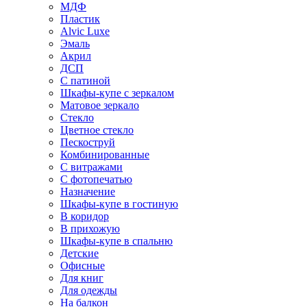
МДФ
Пластик
Alvic Luxe
Эмаль
Акрил
ДСП
С патиной
Шкафы-купе с зеркалом
Матовое зеркало
Стекло
Цветное стекло
Пескоструй
Комбинированные
С витражами
С фотопечатью
Назначение
Шкафы-купе в гостиную
В коридор
В прихожую
Шкафы-купе в спальню
Детские
Офисные
Для книг
Для одежды
На балкон