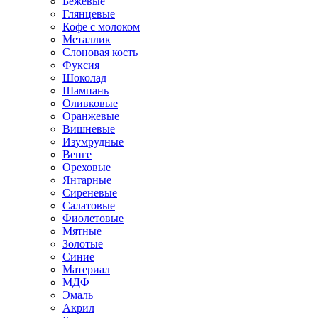
Бежевые
Глянцевые
Кофе с молоком
Металлик
Слоновая кость
Фуксия
Шоколад
Шампань
Оливковые
Оранжевые
Вишневые
Изумрудные
Венге
Ореховые
Янтарные
Сиреневые
Салатовые
Фиолетовые
Мятные
Золотые
Синие
Материал
МДФ
Эмаль
Акрил