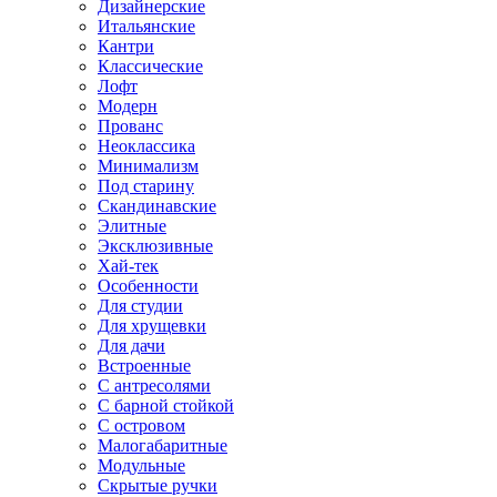
Дизайнерские
Итальянские
Кантри
Классические
Лофт
Модерн
Прованс
Неоклассика
Минимализм
Под старину
Скандинавские
Элитные
Эксклюзивные
Хай-тек
Особенности
Для студии
Для хрущевки
Для дачи
Встроенные
С антресолями
С барной стойкой
С островом
Малогабаритные
Модульные
Скрытые ручки