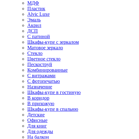
МДФ
Пластик
Alvic Luxe
Эмаль
Акрил
ДСП
С патиной
Шкафы-купе с зеркалом
Матовое зеркало
Стекло
Цветное стекло
Пескоструй
Комбинированные
С витражами
С фотопечатью
Назначение
Шкафы-купе в гостиную
В коридор
В прихожую
Шкафы-купе в спальню
Детские
Офисные
Для книг
Для одежды
На балкон