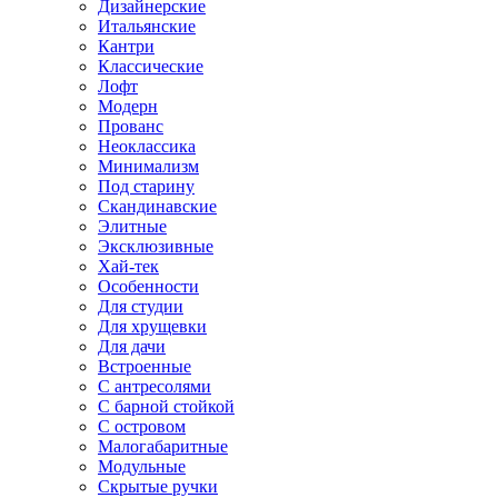
Дизайнерские
Итальянские
Кантри
Классические
Лофт
Модерн
Прованс
Неоклассика
Минимализм
Под старину
Скандинавские
Элитные
Эксклюзивные
Хай-тек
Особенности
Для студии
Для хрущевки
Для дачи
Встроенные
С антресолями
С барной стойкой
С островом
Малогабаритные
Модульные
Скрытые ручки