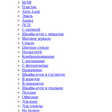
МДФ
Пластик
Alvic Luxe
Эмаль
Акрил
ДСП
С патиной
Шкафы-купе с зеркалом
Матовое зеркало
Стекло
Цветное стекло
Пескоструй
Комбинированные
С витражами
С фотопечатью
Назначение
Шкафы-купе в гостиную
В коридор
В прихожую
Шкафы-купе в спальню
Детские
Офисные
Для книг
Для одежды
На балкон