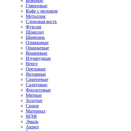
Бежевые
Глянцевые
Кофе с молоком
Металлик
Слоновая кость
Фуксия
Шоколад
Шампань
Оливковые
Оранжевые
Вишневые
Изумрудные
Венге
Ореховые
Янтарные
Сиреневые
Салатовые
Фиолетовые
Мятные
Золотые
Синие
Материал
МДФ
Эмаль
Акрил