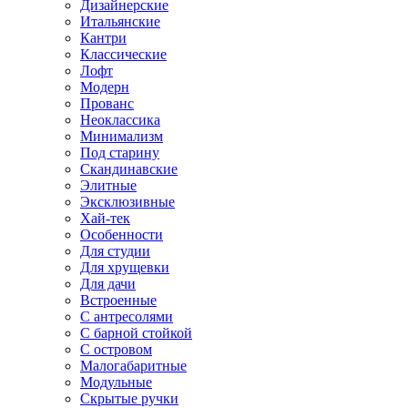
Дизайнерские
Итальянские
Кантри
Классические
Лофт
Модерн
Прованс
Неоклассика
Минимализм
Под старину
Скандинавские
Элитные
Эксклюзивные
Хай-тек
Особенности
Для студии
Для хрущевки
Для дачи
Встроенные
С антресолями
С барной стойкой
С островом
Малогабаритные
Модульные
Скрытые ручки