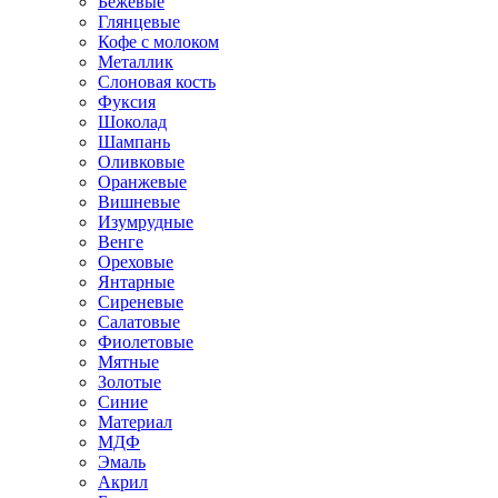
Бежевые
Глянцевые
Кофе с молоком
Металлик
Слоновая кость
Фуксия
Шоколад
Шампань
Оливковые
Оранжевые
Вишневые
Изумрудные
Венге
Ореховые
Янтарные
Сиреневые
Салатовые
Фиолетовые
Мятные
Золотые
Синие
Материал
МДФ
Эмаль
Акрил