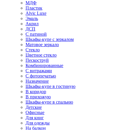
МДФ
Пластик
Alvic Luxe
Эмаль
Акрил
ДСП
С патиной
Шкафы-купе с зеркалом
Матовое зеркало
Стекло
Цветное стекло
Пескоструй
Комбинированные
С витражами
С фотопечатью
Назначение
Шкафы-купе в гостиную
В коридор
В прихожую
Шкафы-купе в спальню
Детские
Офисные
Для книг
Для одежды
На балкон