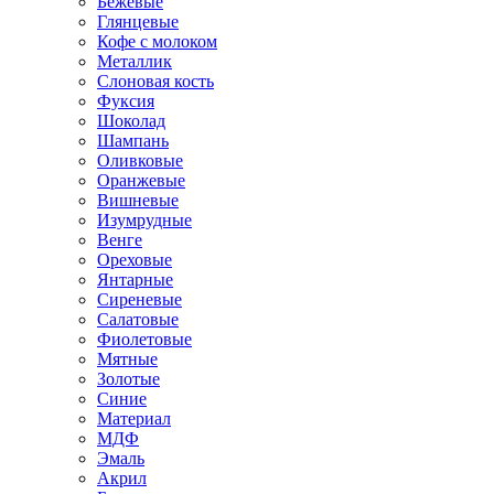
Бежевые
Глянцевые
Кофе с молоком
Металлик
Слоновая кость
Фуксия
Шоколад
Шампань
Оливковые
Оранжевые
Вишневые
Изумрудные
Венге
Ореховые
Янтарные
Сиреневые
Салатовые
Фиолетовые
Мятные
Золотые
Синие
Материал
МДФ
Эмаль
Акрил