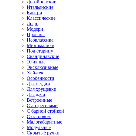
Дизайнерские
Итальянские
Кантри
Классические
Лофт
Модерн
Прованс
Неоклассика
Минимализм
Под старину
Скандинавские
Элитные
Эксклюзивные
Хай-тек
Особенности
Для студии
Для хрущевки
Для дачи
Встроенные
С антресолями
С барной стойкой
С островом
Малогабаритные
Модульные
Скрытые ручки