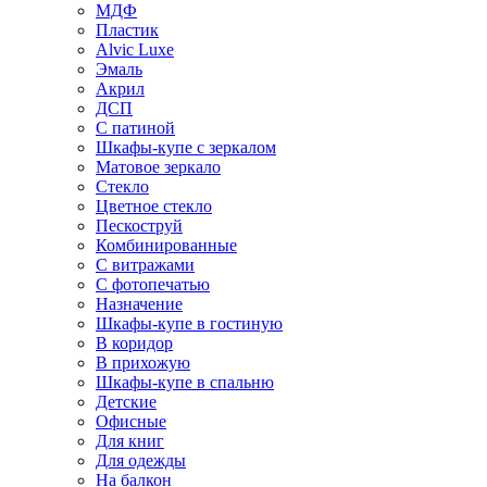
МДФ
Пластик
Alvic Luxe
Эмаль
Акрил
ДСП
С патиной
Шкафы-купе с зеркалом
Матовое зеркало
Стекло
Цветное стекло
Пескоструй
Комбинированные
С витражами
С фотопечатью
Назначение
Шкафы-купе в гостиную
В коридор
В прихожую
Шкафы-купе в спальню
Детские
Офисные
Для книг
Для одежды
На балкон