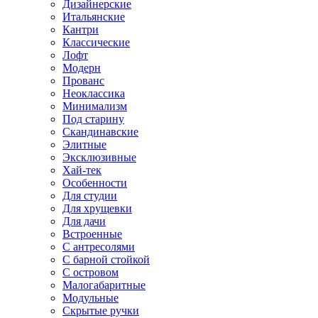
Дизайнерские
Итальянские
Кантри
Классические
Лофт
Модерн
Прованс
Неоклассика
Минимализм
Под старину
Скандинавские
Элитные
Эксклюзивные
Хай-тек
Особенности
Для студии
Для хрущевки
Для дачи
Встроенные
С антресолями
С барной стойкой
С островом
Малогабаритные
Модульные
Скрытые ручки