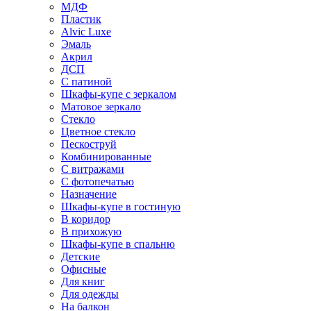
МДФ
Пластик
Alvic Luxe
Эмаль
Акрил
ДСП
С патиной
Шкафы-купе с зеркалом
Матовое зеркало
Стекло
Цветное стекло
Пескоструй
Комбинированные
С витражами
С фотопечатью
Назначение
Шкафы-купе в гостиную
В коридор
В прихожую
Шкафы-купе в спальню
Детские
Офисные
Для книг
Для одежды
На балкон