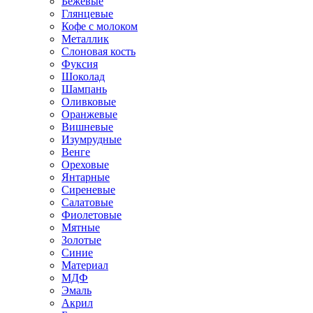
Бежевые
Глянцевые
Кофе с молоком
Металлик
Слоновая кость
Фуксия
Шоколад
Шампань
Оливковые
Оранжевые
Вишневые
Изумрудные
Венге
Ореховые
Янтарные
Сиреневые
Салатовые
Фиолетовые
Мятные
Золотые
Синие
Материал
МДФ
Эмаль
Акрил