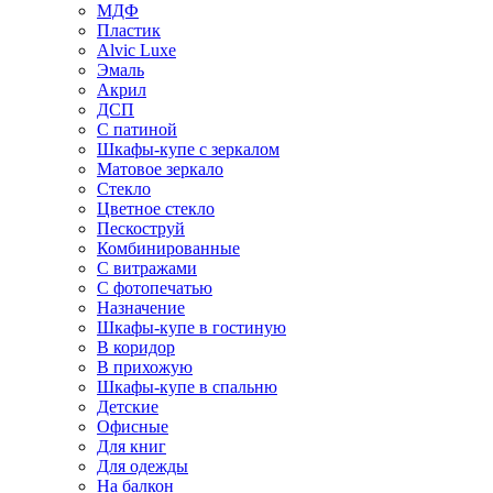
МДФ
Пластик
Alvic Luxe
Эмаль
Акрил
ДСП
С патиной
Шкафы-купе с зеркалом
Матовое зеркало
Стекло
Цветное стекло
Пескоструй
Комбинированные
С витражами
С фотопечатью
Назначение
Шкафы-купе в гостиную
В коридор
В прихожую
Шкафы-купе в спальню
Детские
Офисные
Для книг
Для одежды
На балкон