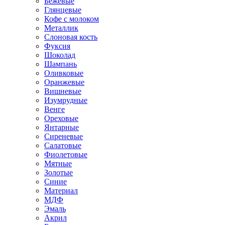
Бежевые
Глянцевые
Кофе с молоком
Металлик
Слоновая кость
Фуксия
Шоколад
Шампань
Оливковые
Оранжевые
Вишневые
Изумрудные
Венге
Ореховые
Янтарные
Сиреневые
Салатовые
Фиолетовые
Мятные
Золотые
Синие
Материал
МДФ
Эмаль
Акрил