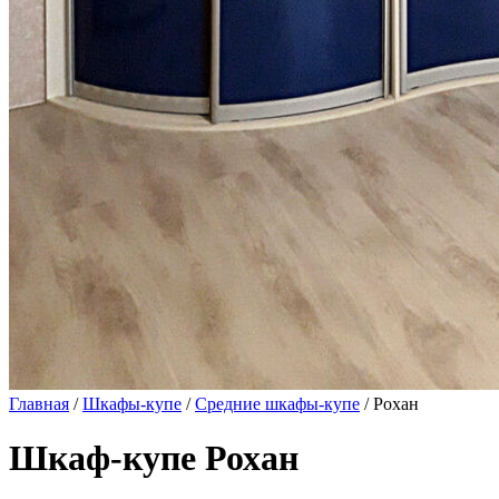
Главная
/
Шкафы-купе
/
Средние шкафы-купе
/ Рохан
Шкаф-купе Рохан