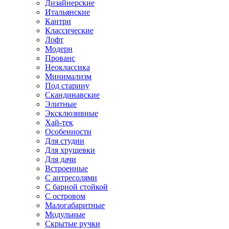
Дизайнерские
Итальянские
Кантри
Классические
Лофт
Модерн
Прованс
Неоклассика
Минимализм
Под старину
Скандинавские
Элитные
Эксклюзивные
Хай-тек
Особенности
Для студии
Для хрущевки
Для дачи
Встроенные
С антресолями
С барной стойкой
С островом
Малогабаритные
Модульные
Скрытые ручки