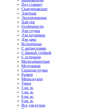
Минимализм
Под старину
Скандинавские
Элитные
Эксклюзивные
Хай-тек
Особенности
Для студии
Для хрущевки
Для дачи
Встроенные
С антресолями
С барной стойкой
С островом
Малогабаритные
Модульные
Скрытые ручки
Размер
Мини-кухни
Узкие
3 кв. м.
5 кв. м.
6 кв. м.
9 кв. м.
Все для кухни