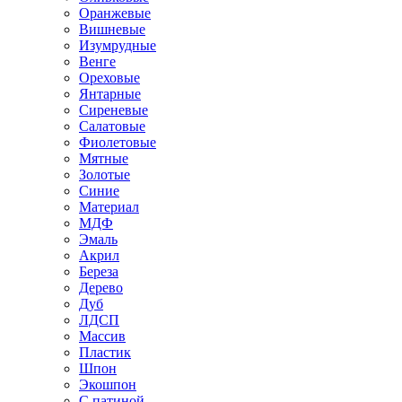
Оранжевые
Вишневые
Изумрудные
Венге
Ореховые
Янтарные
Сиреневые
Салатовые
Фиолетовые
Мятные
Золотые
Синие
Материал
МДФ
Эмаль
Акрил
Береза
Дерево
Дуб
ЛДСП
Массив
Пластик
Шпон
Экошпон
С патиной