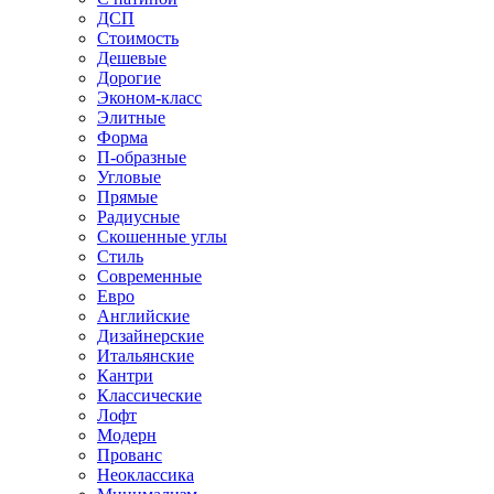
ДСП
Стоимость
Дешевые
Дорогие
Эконом-класс
Элитные
Форма
П-образные
Угловые
Прямые
Радиусные
Скошенные углы
Стиль
Современные
Евро
Английские
Дизайнерские
Итальянские
Кантри
Классические
Лофт
Модерн
Прованс
Неоклассика