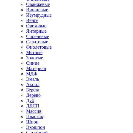
Оранжевые
Вишневые
Изумрудные
Венге
Ореховые
Янтарные
Сиреневые
Салатовые
Фиолетовые
Мятные
Золотые
Синие
Материал
МДФ
Эмаль
Акрил
Береза
Дерево
Дуб
ЛДСП
Массив
Пластик
Шпон
Экошпон
С патиной