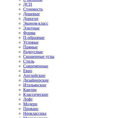
ДСП
Стоимость
Дешевые
Дорогие
Эконом-класс
Элитные
Форма
П-образные
Угловые
Прямые
Радиусные
Скошенные углы
Стиль
Современные
Евро
Английские
Дизайнерские
Итальянские
Кантри
Классические
Лофт
Модерн
Прованс
Неоклассика