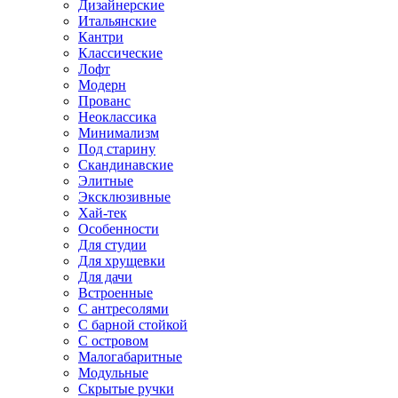
Дизайнерские
Итальянские
Кантри
Классические
Лофт
Модерн
Прованс
Неоклассика
Минимализм
Под старину
Скандинавские
Элитные
Эксклюзивные
Хай-тек
Особенности
Для студии
Для хрущевки
Для дачи
Встроенные
С антресолями
С барной стойкой
С островом
Малогабаритные
Модульные
Скрытые ручки