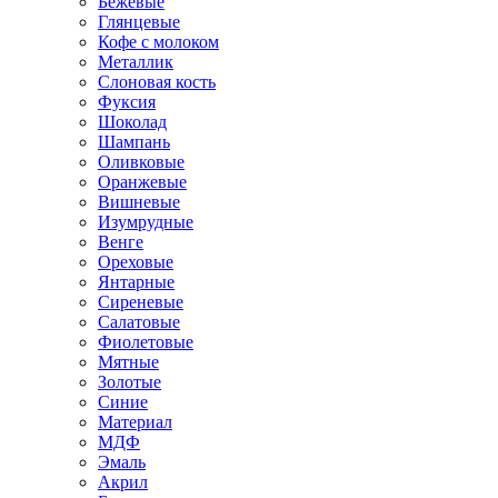
Бежевые
Глянцевые
Кофе с молоком
Металлик
Слоновая кость
Фуксия
Шоколад
Шампань
Оливковые
Оранжевые
Вишневые
Изумрудные
Венге
Ореховые
Янтарные
Сиреневые
Салатовые
Фиолетовые
Мятные
Золотые
Синие
Материал
МДФ
Эмаль
Акрил