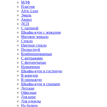
МДФ
Пластик
Alvic Luxe
Эмаль
Акрил
ДСП
С патиной
Шкафы-купе с зеркалом
Матовое зеркало
Стекло
Цветное стекло
Пескоструй
Комбинированные
С витражами
С фотопечатью
Назначение
Шкафы-купе в гостиную
В коридор
В прихожую
Шкафы-купе в спальню
Детские
Офисные
Для книг
Для одежды
На балкон